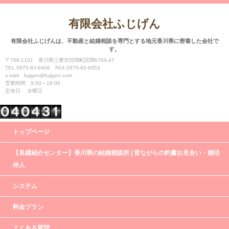
有限会社ふじげん
有限会社ふじげんは、不動産と結婚相談を専門とする地元香川県に密着した会社で
す。
〒769-1101 香川県三豊市詫間町詫間6784-47
TEL.0875-83-6406 FAX.0875-83-6553
e-mail fujigen@fujigen.com
営業時間 9:00～19:00
定休日 水曜日
トップページ
【良縁紹介センター】香川県の結婚相談所 | 昔ながらの釣書お見合い・婚活
仲人
システム
料金プラン
よくある質問